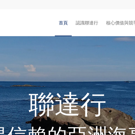
首頁
認識聯達行
核心價值與競
聯達行
得信賴的亞洲海