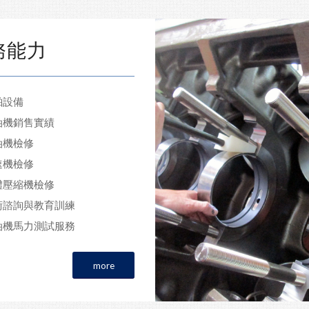
務能力
舶設備
油機銷售實績
油機檢修
速機檢修
體壓縮機檢修
術諮詢與教育訓練
油機馬力測試服務
more