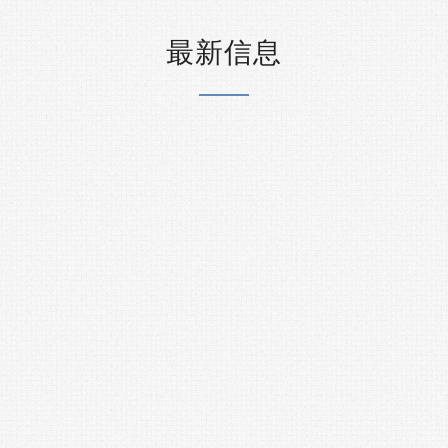
最新信息
打造台灣首個波浪能商業
海事工程大老陳宗邦憂心
與Eco Wave Power攜手
電國產化比率恐折減
灣海洋能市場
0 評論
/
2021年3月12日
月26日
閱讀更多