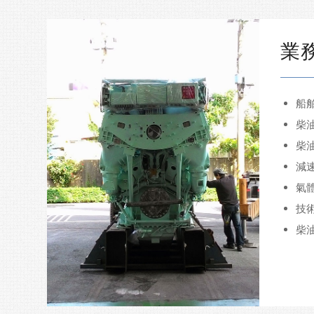
業
船
柴
柴
減
氣
技
柴