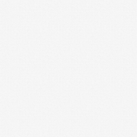
 離岸風
CIP完成台中港36號碼頭租約 離
岸風機產業聚落將形成
0 評論
/
2021年3月12日
閱讀更多