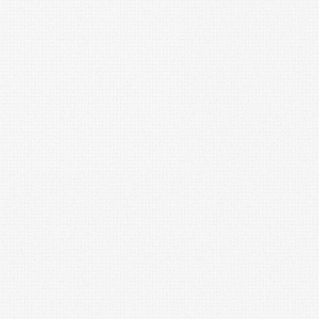
聯達行攜手奧地利斯太爾動力 取
聯達行
得台灣船用引擎代理權 搶進無人
化發電廠 
船與新興無人載具市場
開創台
0 評論
/
2026年3月24日
2023年6
閱讀更多
閱讀更多