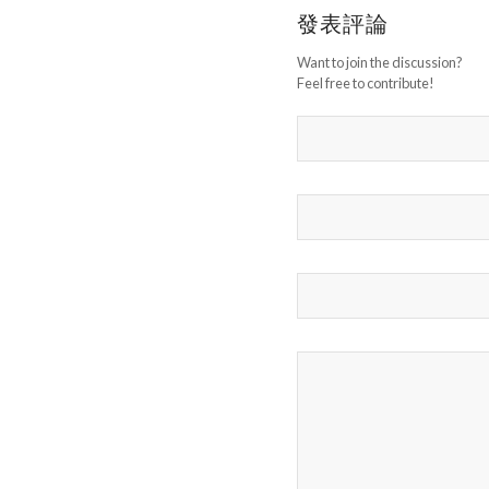
發表評論
Want to join the discussion?
Feel free to contribute!