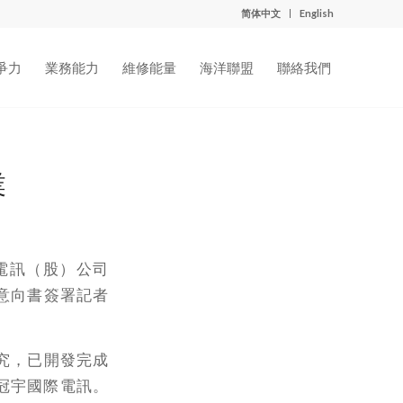
简体中文
English
爭力
業務能力
維修能量
海洋聯盟
聯絡我們
業
電訊（股）公司
意向書簽署記者
究，已開發完成
冠宇國際電訊。