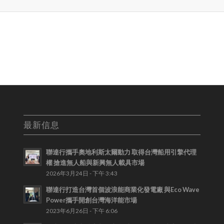
最新信息
聯達行攜手奧地利斯太爾動力 取得台灣船用引擎代理
權 搶進無人船與新興無人載具市場
2026年3月24日 - 下午 3:43
聯達行打造台灣首個波浪能商業化發電廠 與Eco Wave
Power攜手開創台灣海洋能市場
2023年6月26日 - 下午 6:06