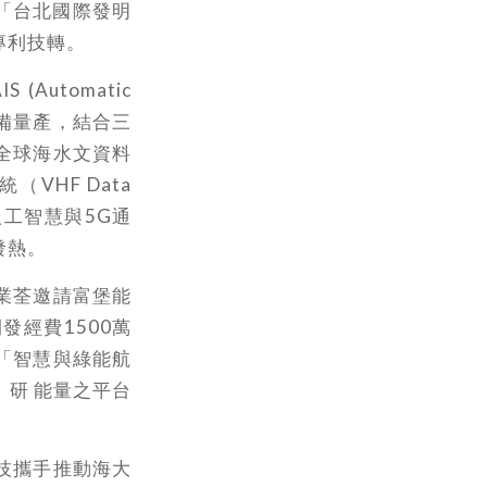
「台北國際發明
專利技轉。
utomatic
載設備量產，結合三
全球海水文資料
VHF Data
I人工智慧與5G通
發熱。
業荃邀請富堡能
經費1500萬
「智慧與綠能航
研 能量之平台
技攜手推動海大