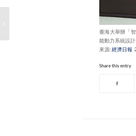
長榮大學攜手韋能能源
培養綠能科技專業人才
臺海大舉辦「智
能動力系統設計
來源:
經濟日報
2
Share this entry