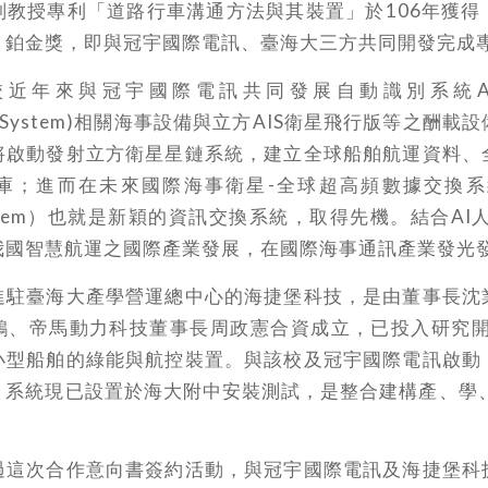
副教授專利「道路行車溝通方法與其裝置」於106年獲得
」鉑金獎，即與冠宇國際電訊、臺海大三方共同開發完成
年來與冠宇國際電訊共同發展自動識別系統AIS (A
cation System)相關海事設備與立方AIS衛星飛行版等之酬
將啟動發射立方衛星星鏈系統，建立全球船舶航運資料、
；進而在未來國際海事衛星-全球超高頻數據交換系統（
 System）也就是新穎的資訊交換系統，取得先機。結合A
我國智慧航運之國際產業發展，在國際海事通訊產業發光
進駐臺海大產學營運總中心的海捷堡科技，是由董事長沈
鴻、帝馬動力科技董事長周政憲合資成立，已投入研究開發
小型船舶的綠能與航控裝置。與該校及冠宇國際電訊啟動
，系統現已設置於海大附中安裝測試，是整合建構產、學、
過這次合作意向書簽約活動，與冠宇國際電訊及海捷堡科