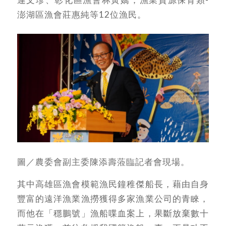
澎湖區漁會莊惠純等12位漁民。
圖／農委會副主委陳添壽蒞臨記者會現場。
其中高雄區漁會模範漁民鐘稚傑船長，藉由自身
豐富的遠洋漁業漁撈獲得多家漁業公司的青睞，
而他在「穩鵬號」漁船喋血案上，果斷放棄數十