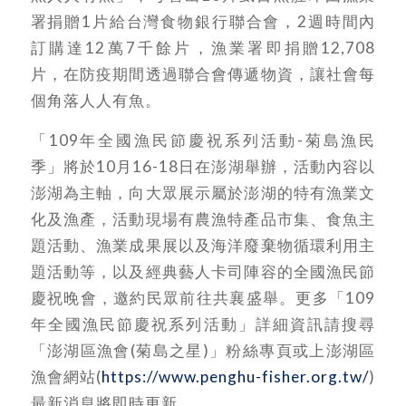
署捐贈1片給台灣食物銀行聯合會，2週時間內
訂購達12萬7千餘片，漁業署即捐贈12,708
片，在防疫期間透過聯合會傳遞物資，讓社會每
個角落人人有魚。
「109年全國漁民節慶祝系列活動-菊島漁民
季」將於10月16-18日在澎湖舉辦，活動內容以
澎湖為主軸，向大眾展示屬於澎湖的特有漁業文
化及漁產，活動現場有農漁特產品市集、食魚主
題活動、漁業成果展以及海洋廢棄物循環利用主
題活動等，以及經典藝人卡司陣容的全國漁民節
慶祝晚會，邀約民眾前往共襄盛舉。更多「109
年全國漁民節慶祝系列活動」詳細資訊請搜尋
「澎湖區漁會(菊島之星)」粉絲專頁或上澎湖區
漁會網站(
https://www.penghu-fisher.org.tw/
)
最新消息將即時更新。