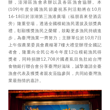
辦，澎湖區漁會承辦以及各區漁會協辦。本
(109)年度全國漁民節慶祝系列活動將在10月
16-18日於澎湖第三漁港廣場（福朋喜來登酒店
旁）隆重登場，透過全國模範漁民選拔及頒獎典
禮，彰顯獲獎漁民之榮耀，鼓勵更多漁民持續進
步，為臺灣漁業一齊努力；主辦單位於10月7日
上午假農業委員會農糧署7樓大禮堂辦理全國記
者會，隆重向全民公布今年度12位模範漁民得
獎者，同時捐贈12,708片國產虱目魚肚給台灣
食物銀行聯合會分享臺灣好滋味，誠摯邀請全臺
漁會代表及獲獎者親友蒞臨參與，共同給臺灣漁
業最熱情的嘉許。