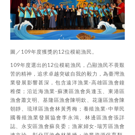
圖／109年度獲獎的12位模範漁民。
109年度選出的12位模範漁民，凸顯漁民不畏艱
苦的精神，追求卓越突破自我的毅力，為臺灣漁
業發展影響甚深，包含遠洋漁業-高雄區漁會鐘
稚傑；沿近海漁業-蘇澳區漁會吳逢玉、東港區
漁會蕭文明、基隆區漁會陳明欽、花蓮區漁會陳
朝靜、琉球區漁會林黃秀梅；養殖漁業-中華民
國養殖漁業發展協會李永鴻、林邊區漁會張詳
誌、永安區漁會蘇良委；漁家婦女-瑞芳區漁會
連文珍、彰化區漁會林黃嬌；漁業資源保育類-