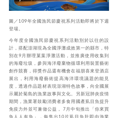
圖／109年全國漁民節慶祝系列活動即將於下週
登場。
今年度全國漁民節慶祝系列活動別於以往的設
計，搭配澎湖現為全國淨灘成效第一的縣市，特
別在9月辦理菓葉淨灘活動，並推廣使用收集到
的海廢垃圾，參與海洋廢棄物循環利用裝置藝術
創作競賽，得獎作品還有機會在福朋喜來登酒店
展出，利用海廢藝術提高海洋環境議題的能見
度，透過作品題材表現澎湖特色故事，向全國展
示屬於菊島的漁業故事與文化。另新冠肺炎疫情
期間，漁業署鼓勵消費者多食用國產虱目魚提升
免疫力外並可兼做公益， 7月中旬推出「你來買
魚人人有魚」，每售出10片虱目魚肚即由漁業