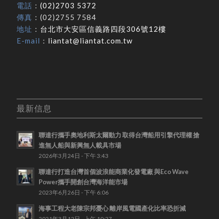
電話
：
(02)2703 5372
傳真
：(02)2755 7584
地址
：
台北市大安區信義路四段306號12樓
E-mail
：
liantat@liantat.com.tw
最新信息
聯達行攜手奧地利斯太爾動力 取得台灣船用引擎代理權 搶
進無人船與新興無人載具市場
2026年3月24日 - 下午 3:43
聯達行打造台灣首個波浪能商業化發電廠 與Eco Wave
Power攜手開創台灣海洋能市場
2023年6月26日 - 下午 6:06
海事工程大老陳宗邦憂心 離岸風電國產化比率恐折減
2021年3月12日 - 上午 10:27