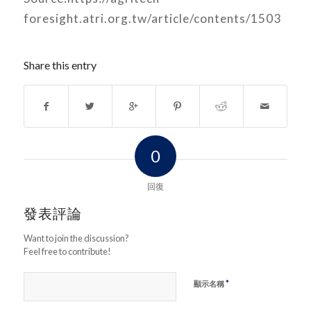
foresight.atri.org.tw/article/contents/1503
Share this entry
0
回復
發表評論
Want to join the discussion?
Feel free to contribute!
*
顯示名稱