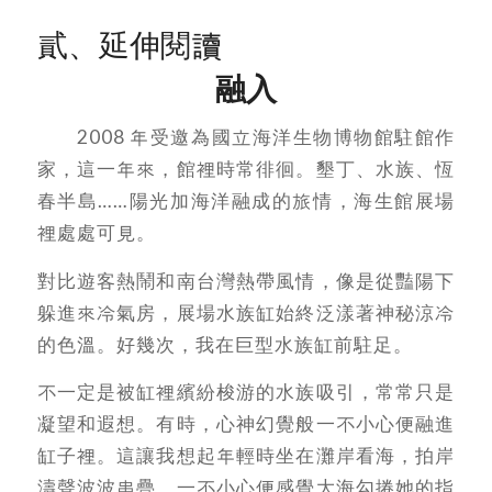
貳、延伸閱讀
融入
2008 年受邀為國立海洋生物博物館駐館作
家，這一年來，館裡時常徘徊。墾丁、水族、恆
春半島……陽光加海洋融成的旅情，海生館展場
裡處處可見。
對比遊客熱鬧和南台灣熱帶風情，像是從豔陽下
躲進來冷氣房，展場水族缸始終泛漾著神秘涼冷
的色溫。好幾次，我在巨型水族缸前駐足。
不一定是被缸裡繽紛梭游的水族吸引，常常只是
凝望和遐想。有時，心神幻覺般一不小心便融進
缸子裡。這讓我想起年輕時坐在灘岸看海，拍岸
濤聲波波串疊，一不小心便感覺大海勾捲她的指