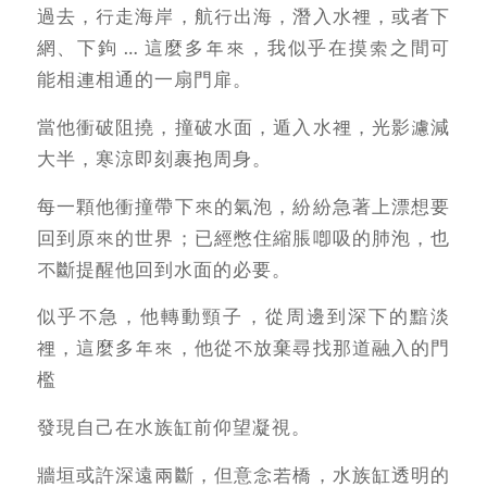
過去，行走海岸，航行出海，潛入水裡，或者下
網、下鉤 … 這麼多年來，我似乎在摸索之間可
能相連相通的一扇門扉。
當他衝破阻撓，撞破水面，遁入水裡，光影濾減
大半，寒涼即刻裹抱周身。
每一顆他衝撞帶下來的氣泡，紛紛急著上漂想要
回到原來的世界；已經憋住縮脹喞吸的肺泡，也
不斷提醒他回到水面的必要。
似乎不急，他轉動頸子，從周邊到深下的黯淡
裡，這麼多年來，他從不放棄尋找那道融入的門
檻
發現自己在水族缸前仰望凝視。
牆垣或許深遠兩斷，但意念若橋，水族缸透明的