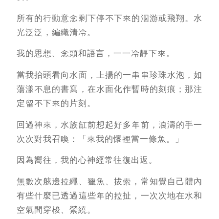
所有的行動意念剩下停不下來的泅游或飛翔。水
光泛泛，編織清冷。
我的思想、念頭和語言，一一冷靜下來。
當我抬頭看向水面，上揚的一串串珍珠水泡，如
蕩漾不息的書寫，在水面化作暫時的刻痕；那注
定留不下來的片刻。
回過神來，水族缸前想起好多年前，浪濤的手一
次次對我召喚：「來我的懷裡當一條魚。」
因為嚮往，我的心神經常往復出返。
無數次舷邊拉繩、獵魚、拔索，常知覺自己體內
有些什麼已透過這些年的拉扯，一次次地在水和
空氣間穿梭、縈繞。