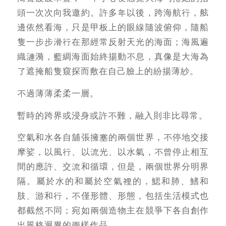
頭一次次向我邀約。許多年以後，跨海航行，舷
邊依然看海，只是甲板上的眼線隨波俯仰，隨船
隻一步步滑行在那經常反射天光的海面；海風遍
織漣漪，藍綢海面始終揚動不息，真像是大海為
了遮掩船隻窺探而敷在自己臉上的紛揚薄紗。
不過薄薄柔柔一層。
暫時的跨界或浸身或許不難，融入則非比尋常。
空氣和水各自舖張擁塞的兩個世界，不停地交接
摩娑，以風行、以流光、以水氣，不曾停止相互
間的應許、交流和循環，但是，兩個世界分明界
隔。屬於水的和屬於空氣裡的，鰓和肺、鰭和
肢、游和行，不僅形體、形態，包括生活模式也
都截然不同；宛如兩個造物主在競爭下各自創作
出風格迥異的兩樣作品。