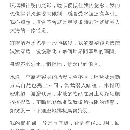
玻璃和神秘的光影，輕易便擷住我的意念，我的
想像得以跨越現實限制，感官受水波泛漾牽引。
我心裡想，這會不會就是尋覓多時輕巧就能融入
大海的一條通道。
缸體清澄水光夢一般地搖晃，我的凝望跟著爍爍
波瀲穿透，慢慢融化了兩個世界間厚重的隔閡。
身體不必沾水，悄悄地，意念已經潛入。
水液、空氣裡容身的感覺完全不同，呼吸及活動
方式自然也完全不同，當我潛入缸裡， 水體周
密裹抱，波濡切身，水液的指頭在身上每顆細胞
按捺捏塑，不斷地修飾雕塑我多所抗阻的體態，
如微風一下下細緻地拂梳鳥禽飛羽。
我的臂和踝，於是長了鰭，趾間有蹼……啊，回