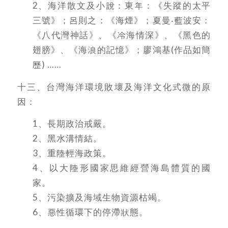
2、海洋散文及小說：東年：《失蹤的太平
三號》；呂則之：《海煙》；夏曼‧藍波安：
《八代灣神話》、《冷海情深》、《黑色的
翅膀》、《海浪的記憶》；廖鴻基(作品如簡
歷) ……
十三、台灣海洋環境敗壞及海洋文化式微的原
因：
1、長期政治戒嚴。
2、黑水溝情結。
3、重陸輕海政策。
4、以大陸形國家思維經營海島體質的國
家。
5、污染擴及海域生物資源枯竭。
6、惡性循環下的停滯狀態。