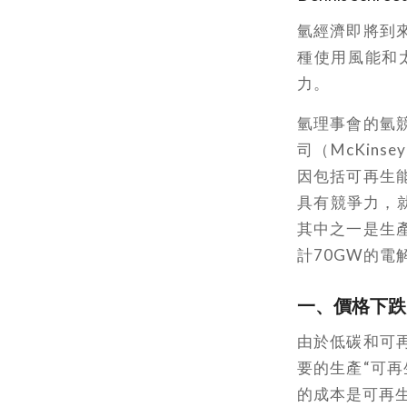
氫經濟即將到
種使用風能和
力。
氫理事會的氫競
司（McKins
因包括可再生
具有競爭力，
其中之一是生
計70GW的電
一
、
價格下跌
由於低碳和可
要的生產“可再
的成本是可再