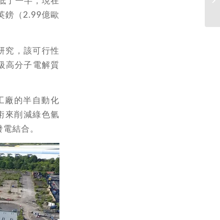
降低了一半，現在
鎊（2.99億歐
行性研究，該可行性
級高分子電解質
新工廠的半自動化
術來削減綠色氫
發電結合。