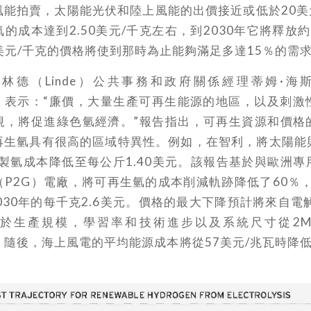
能拍賣，太陽能光伏和陸上風能的出價接近或低於20美
的成本達到2.50美元/千克左右，到2030年它將釋放
0美元/千克的價格將使到那時為止能夠滿足多達15％的需
林德（Linde）公共事務和政府關係經理蒂姆·海斯
kamp）表示：“廉價，大量生產可再生能源的地區，以及刺
規，將促進綠色氫經濟。”報告指出，可再生資源和價格
再生氫具有很高的區域特異性。例如，在智利，將太陽能
將製氫成本降低至每公斤1.40美元。該報告基於與歐洲
P2G）電廠，將可再生氫的成本削減軌跡降低了60％，
030年的每千克2.6美元。價格的最大下降預計將來自電
於生產規模，學習率和技術進步以及系統尺寸從2
。 隨後，海上風電的平均能源成本將從57美元/兆瓦時降低
。