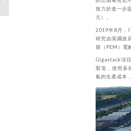
的出價每兆瓦不
域、跨海洋...
致力於進一步提
元）。
2019年8月，
研究由英國政
膜（PEM）電
Gigasta
製造，使用多
氣的生產成本