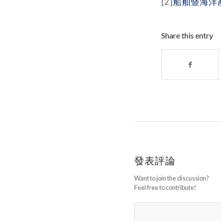
[2]
船舶暨海洋
Share this entry
發表評論
Want to join the discussion?
Feel free to contribute!