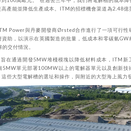
到100萬歐元。“在過去三年中，我們將電解槽的成本
高產能並降低生產成本。ITM的招標機會渠道為2.48億英
ITM Power與丹麥開發商Ørsted合作進行了一項可
府資助，以演示在英國製造的批量，低成本和零碳氫GW
解的交付情況。
ck項目旨在通過開發5MW堆棧模塊以降低材料成本，ITM
個5MW單元部署100MW以上的電解器單元以及創新技
，這些大型電解槽的選址和操作，與附近的大型海上風力