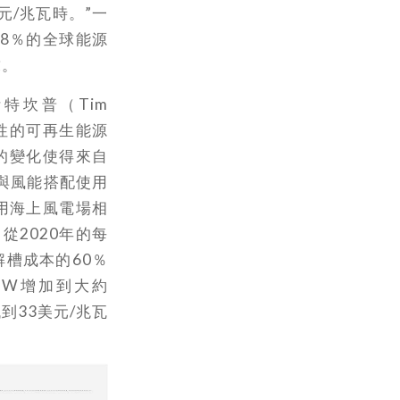
元/兆瓦時。”一
約8％的全球能源
求。
特坎普（Tim
激性的可再生能源
的變化使得來自
與風能搭配使用
專用海上風電場相
從2020年的每
解槽成本的60％
MW增加到大約
到33美元/兆瓦