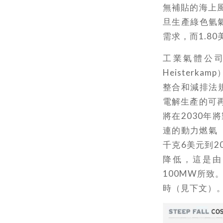
無補貼的海上風
旦生產綠色氫氣
需求，而1.8
工業氣體公司
Heister
整合和減排法
電解生產的可
將在2030年
連的動力燃氣（
千克6美元到2
降低，這是由
100MW所致
時（見下文）