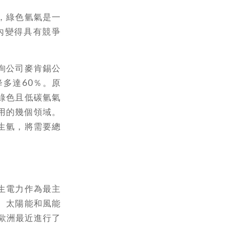
，綠色氫氣是一
內變得具有競爭
諮詢公司麥肯錫公
下降多達60％。原
綠色且低碳氫氣
用的幾個領域。
生氫，將需要總
生電力作為最主
％。太陽能和風能
歐洲最近進行了