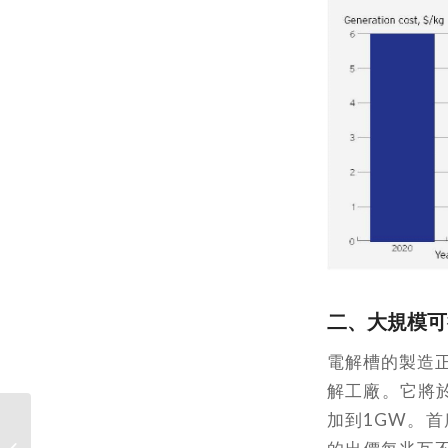
二
、
大規模可
電解槽的製造正
解工廠。它將於
加到1GW。首
「地中海亞洲海洋聯
盟」成立 創造跨界、跨