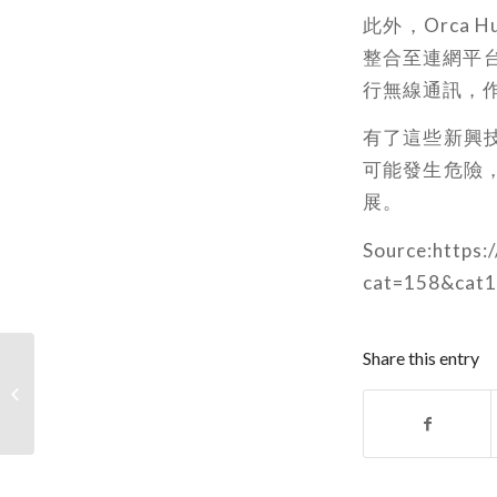
此外，Orca
整合至連網平台
行無線通訊，
有了這些新興
可能發生危險
展。
Source:https:
cat=158&cat
Share this entry
結合聲波感測技術 UC
Berkeley把海底電纜變
為觀測地震的工...