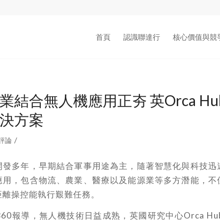
首頁
認識聯達行
核心價值與競
業結合無人機應用正夯 英Orca H
決方案
/
 評論
開發多年，早期結合軍事用途為主，隨著智慧化與科技迅
應用，包含物流、農業、醫療以及能源業等多方潛能，不
距離操控能執行艱難任務。
nics360報導，無人機技術日益成熟，英國研究中心Orca H