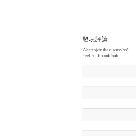
發表評論
Want to join the discussion?
Feel free to contribute!