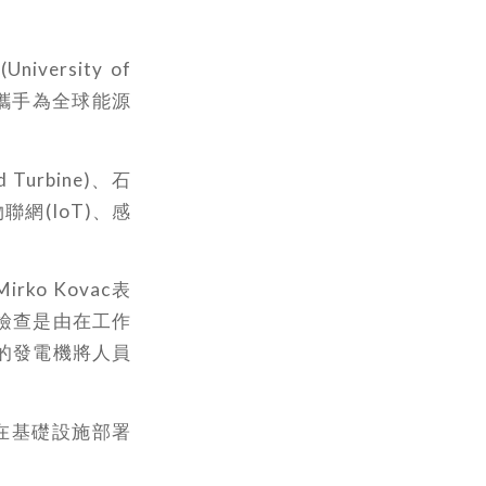
iversity of
，攜手為全球能源
urbine)、石
聯網(IoT)、感
rko Kovac表
檢查是由在工作
的發電機將人員
並在基礎設施部署