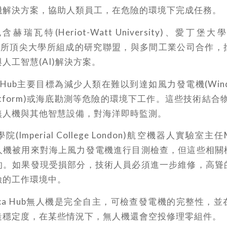
機解決方案，協助人類員工，在危險的環境下完成任務。
含赫瑞瓦特(Heriot-Watt University)、愛丁堡大學(Un
gh)等5所頂尖大學所組成的研究聯盟，與多間工業公司合作
人工智慧(AI)解決方案。
 Hub主要目標為減少人類在難以到達如風力發電機(Wind T
Platform)或海底勘測等危險的環境下工作。這些技術結合物
無人機與其他智慧設備，對海洋即時監測。
Imperial College London)航空機器人實驗室主任Mi
人機被用來對海上風力發電機進行目測檢查，但這些相關
的。如果發現受損部分，技術人員必須進一步維修，高聳
險的工作環境中。
ca Hub無人機是完全自主，可檢查發電機的完整性，
造穩定度，在某些情況下，無人機還會空投修理零組件。