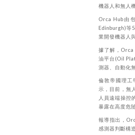
機器人和無人
Orca Hub由包
Edinbur
業開發機器人與
據了解，Orca
油平台(Oil 
測器、自動化
倫敦帝國理工學院(
示，目前，無
人員遠端操控
暴露在高度危
報導指出，Or
感測器判斷構