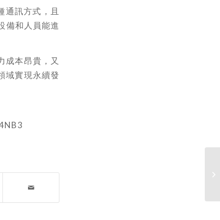
4種通訊方式，且
與設備和人員能進
力成本昂貴，又
領域實現永續發
Z4NB3