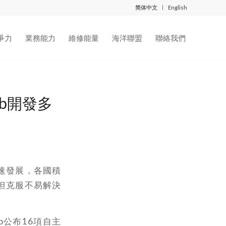
简体中文
English
爭力
業務能力
維修能量
海洋聯盟
聯絡我們
ub開發多
速發展，各國積
但克服不易解決
ub公布16項自主