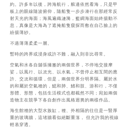
約。許多年以後，跨海航行，舷邊依然看海，只是甲
板上的眼線隨波俯仰，隨船隻一步步滑行在那經常反
射天光的海面；海風遍織漣漪，藍綢海面始終揚動不
息，真像是大海為了遮掩船隻窺探而敷在自己臉上的
紛揚薄紗。
不過薄薄柔柔一層。
暫時的跨界或浸身或許不難，融入則非比尋常。
空氣和水各自舖張擁塞的兩個世界，不停地交接摩
娑，以風行、以流光、以水氣，不曾停止相互間的應
許、交流和循環，但是，兩個世界分明界隔。屬於水
的和屬於空氣裡的，鰓和肺、鰭和肢、游和行，不僅
形體、形態，包括生活模式也都截然不同；宛如兩個
造物主在競爭下各自創作出風格迥異的兩樣作品。
海生館裡的大型水族缸，裡、外相隔的往往是一豎厚
重的玻璃牆，這堵牆看似絕斷重落， 但允許我的視線
輕易穿透。