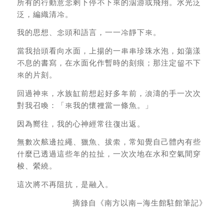
所有的行動意念剩下停不下來的泅游或飛翔。水光泛
泛，編織清冷。
我的思想、念頭和語言，一一冷靜下來。
當我抬頭看向水面，上揚的一串串珍珠水泡，如蕩漾
不息的書寫，在水面化作暫時的刻痕；那注定留不下
來的片刻。
回過神來，水族缸前想起好多年前，浪濤的手一次次
對我召喚：「來我的懷裡當一條魚。」
因為嚮往，我的心神經常往復出返。
無數次舷邊拉繩、獵魚、拔索，常知覺自己體內有些
什麼已透過這些年的拉扯，一次次地在水和空氣間穿
梭、縈繞。
這次將不再阻抗，是融入。
摘錄自《南方以南—海生館駐館筆記》