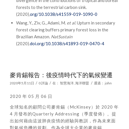
divergence in the contributions of tropical and boreal
forests to the terrestrial carbon sink.
(2020),
org/10.1038/s41559-019-1090-0
Wang, Y., Ziv, G., Adami, M.
et al.
Upturn in secondary
forest clearing buffers primary forest loss in the
Brazilian Amazon.
Nat
Sustain
(2020).
doi.org/10.1038/s41893-019-0470-4
麥肯錫報告：後疫情時代下的氣候變遷
/
/
/
2020年5月11日
0 評論
在：
智慧海洋
,
海洋聯盟
通過：
john
2020 年 05 月 06 日
全球知名的顧問公司麥肯錫（McKinsey）於 2020 年
4 月發布的Quarterly Addressing（季度發佈）。提
出如何藉由這波肺炎疫情的經驗與教訓，作為未來面
對氣候危機的規劃。作為全球大企業的麥肯錫