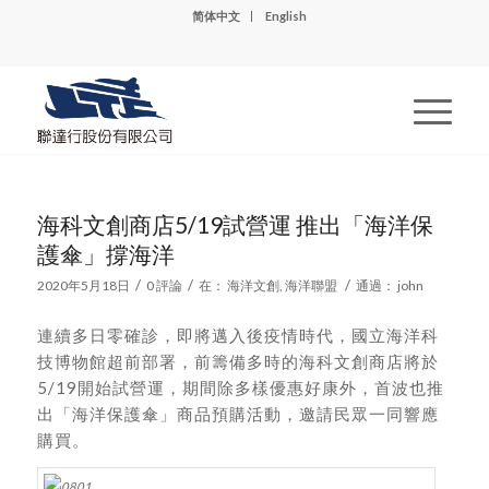
简体中文
English
海科文創商店5/19試營運 推出「海洋保
護傘」撐海洋
/
/
/
2020年5月18日
0 評論
在：
海洋文創
,
海洋聯盟
通過：
john
連續多日零確診，即將邁入後疫情時代，國立海洋科
技博物館超前部署，前籌備多時的海科文創商店將於
5/19開始試營運，期間除多樣優惠好康外，首波也推
出「海洋保護傘」商品預購活動，邀請民眾一同響應
購買。