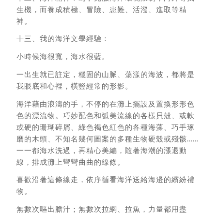
生機，而養成積極、冒險、患難、活潑、進取等精
神。
十三、我的海洋文學經驗：
小時候海很寬，海水很藍。
一出生就已註定，穩固的山脈、蕩漾的海波，都將是
我眼底和心裡，橫豎經常的形影。
海洋藉由浪濤的手，不停的在灘上擺設及置換形形色
色的漂流物。巧妙配色和弧美流線的各樣貝殼、或軟
或硬的珊瑚碎屑、綠色褐色紅色的各種海藻、巧手琢
磨的木頭、不知名幾何圖案的多種生物硬殼或殘骸……
一一都海水洗過，再精心美編，隨著海潮的漲退動
線，排成灘上彎彎曲曲的線條。
喜歡沿著這條線走，依序循看海洋送給海邊的繽紛禮
物。
無數次嘔出膽汁；無數次拉網、拉魚，力量都用盡