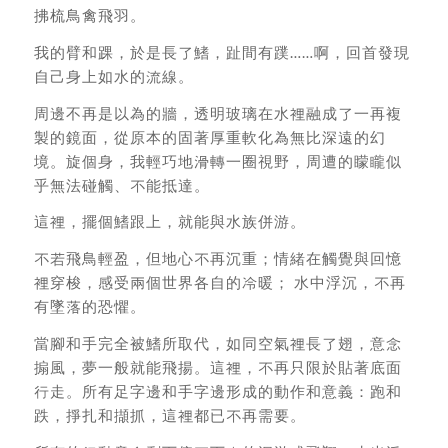
拂梳鳥禽飛羽。
我的臂和踝，於是長了鰭，趾間有蹼……啊，回首發現
自己身上如水的流線。
周邊不再是以為的牆，透明玻璃在水裡融成了一再複
製的鏡面，從原本的固著厚重軟化為無比深遠的幻
境。旋個身，我輕巧地滑轉一圈視野，周遭的矇矓似
乎無法碰觸、不能抵達。
這裡，擺個鰭跟上，就能與水族併游。
不若飛鳥輕盈，但地心不再沉重；情緒在觸覺與回憶
裡穿梭，感受兩個世界各自的冷暖； 水中浮沉，不再
有墜落的恐懼。
當腳和手完全被鰭所取代，如同空氣裡長了翅，意念
搧風，夢一般就能飛揚。這裡，不再只限於貼著底面
行走。所有足字邊和手字邊形成的動作和意義：跑和
跌，掙扎和擷抓，這裡都已不再需要。