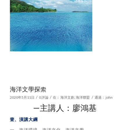
海洋文學探索
/
/
/
2020年5月11日
0 評論
在：
海洋文創
,
海洋聯盟
通過：
john
—主講人：廖鴻基
壹、演講大綱
一、海洋環境 海洋文化 海洋文學。