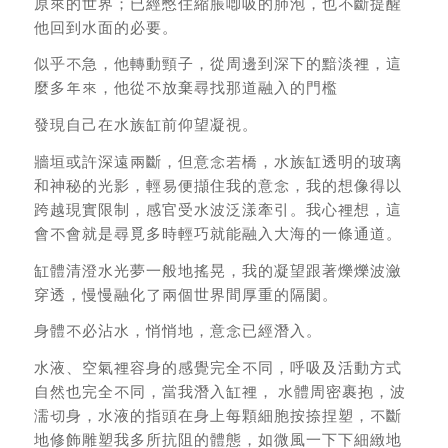
原來的世界；已經憋住縮脹喞吸的肺泡，也不斷提醒
他回到水面的必要。
似乎不急，他轉動頸子，從周邊到深下的黯淡裡，這
麼多年來，他從不放棄尋找那道融入的門檻
發現自己在水族缸前仰望凝視。
牆垣或許深遠兩斷，但意念若橋，水族缸透明的玻璃
和神秘的光影，輕易便擷住我的意念，我的想像得以
跨越現實限制，感官受水波泛漾牽引。我心裡想，這
會不會就是尋覓多時輕巧就能融入大海的一條通道。
缸體清澄水光夢一般地搖晃，我的凝望跟著爍爍波瀲
穿透，慢慢融化了兩個世界間厚重的隔閡。
身體不必沾水，悄悄地，意念已經潛入。
水液、空氣裡容身的感覺完全不同，呼吸及活動方式
自然也完全不同，當我潛入缸裡， 水體周密裹抱，波
濡切身，水液的指頭在身上每顆細胞按捺捏塑，不斷
地修飾雕塑我多所抗阻的體態，如微風一下下細緻地