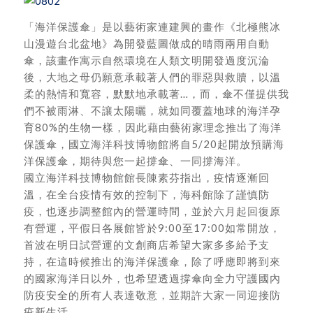
「海洋保護傘」是以藝術家連建興的畫作《北極熊冰
山漫遊台北盆地》為開發藍圖做成的晴雨兩用自動
傘，該畫作寓示自然環境在人類文明開發過度沉淪
後，大地之母仍願意承載著人們的罪惡與救贖，以溫
柔的熱情和寬容，默默地承載著…，而，傘不僅提供我
們不被雨淋、不讓太陽曬，就如同覆蓋地球的海洋孕
育80%的生物一樣，因此藉由藝術家理念推出了海洋
保護傘，國立海洋科技博物館將自5/20起開放預購海
洋保護傘，期待與您一起撐傘、一同撐海洋。
國立海洋科技博物館館長陳素芬指出，疫情逐漸回
溫，在全台疫情有效的控制下，海科館除了謹慎防
疫，也逐步調整館內的營運時間，並於六月起回復原
有營運，平假日各展館皆於9:00至17:00如常開放，
首波在明日試營運的文創商店希望大家多多給予支
持，在這時候推出的海洋保護傘，除了呼應即將到來
的國家海洋日以外，也希望透過撐傘向全力守護國內
防疫安全的所有人表達敬意，並期許大家一同迎接防
疫新生活。