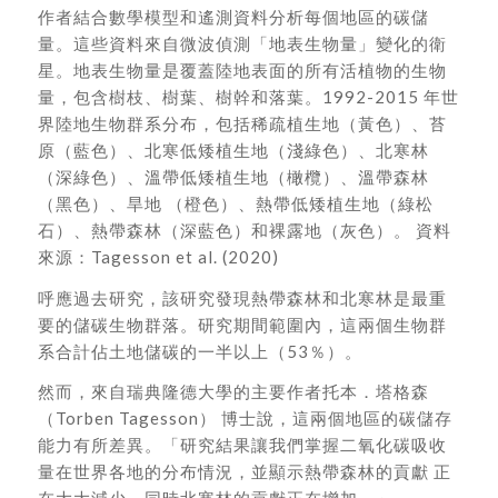
作者結合數學模型和遙測資料分析每個地區的碳儲
量。這些資料來自微波偵測「地表生物量」變化的衛
星。地表生物量是覆蓋陸地表面的所有活植物的生物
量，包含樹枝、樹葉、樹幹和落葉。1992-2015 年世
界陸地生物群系分布，包括稀疏植生地（黃色）、苔
原（藍色）、北寒低矮植生地（淺綠色）、北寒林
（深綠色）、溫帶低矮植生地（橄欖）、溫帶森林
（黑色）、旱地 （橙色）、熱帶低矮植生地（綠松
石）、熱帶森林（深藍色）和裸露地（灰色）。 資料
來源：Tagesson et al. (2020)
呼應過去研究，該研究發現熱帶森林和北寒林是最重
要的儲碳生物群落。研究期間範圍內，這兩個生物群
系合計佔土地儲碳的一半以上（53％）。
然而，來自瑞典隆德大學的主要作者托本．塔格森
（Torben Tagesson） 博士說，這兩個地區的碳儲存
能力有所差異。「研究結果讓我們掌握二氧化碳吸收
量在世界各地的分布情況，並顯示熱帶森林的貢獻 正