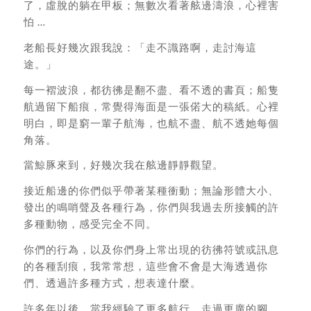
了，虛脫的躺在甲板；無數次看著舷邊濤浪，心裡害
怕 …
老船長好幾次跟我說：「走不識路啊，走討海這
途。」
每一褶波浪，都彷彿是翻不盡、看不透的書頁；船隻
航過留下船痕，常覺得海面是一張偌大的稿紙。心裡
明白，即是窮一輩子航海，也航不盡、航不透她每個
角落。
當鯨豚來到，好幾次我在舷邊靜靜觀望。
接近船邊的你們似乎帶著某種衝動；無論形體大小、
發出的鳴哨聲及各種行為，你們與我過去所接觸的許
多種動物，感受完全不同。
你們的行為，以及你們身上常出現的彷彿符號或訊息
的各種刮痕，我常常想，這些會不會是大海透過你
們、透過許多種方式，想表達什麼。
許多年以後，當我經驗了更多航行、走過更廣的腳