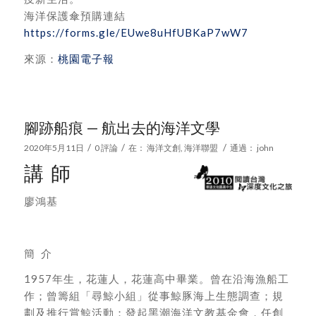
海洋保護傘預購連結
https://forms.gle/EUwe8uHfUBKaP7wW7
來源：
桃園電子報
腳跡船痕 — 航出去的海洋文學
/
/
/
2020年5月11日
0 評論
在：
海洋文創
,
海洋聯盟
通過：
john
講 師
廖鴻基
簡 介
1957年生，花蓮人，花蓮高中畢業。曾在沿海漁船工
作；曾籌組「尋鯨小組」從事鯨豚海上生態調查；規
劃及推行賞鯨活動；發起黑潮海洋文教基金會，任創