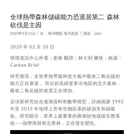
全球熱帶森林儲碳能力恐退居第二 森林
砍伐是主因
/
/
2020年5月11日
在：
海洋聯盟
,
海洋資源
通過：
john
2020 年 02 月 10 日
環境資訊中心外電；姜唯 翻譯；林大利 審校；稿源：
Carbon Brief
研究發現，全世界熱帶森林從大氣中吸收二氧化碳的
能力正在衰退， 而位於高緯度寒冷地區的北方森林，
吸收二氧化碳的速度正在增加。
這項新研究結合遙測資料和數學模型，詳細揭露 1992
年至 2015 年地球上所有生物區系的碳損失和碳吸
收。研究顯示，世界上最重要的兩個陸地儲碳生態系
統——熱帶雨林和北寒林，正在發生變化。