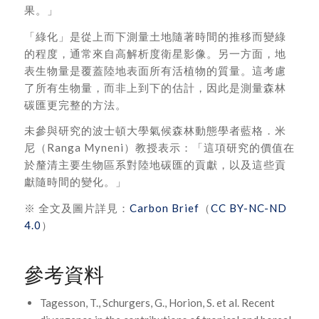
果。」
「綠化」是從上而下測量土地隨著時間的推移而變綠
的程度，通常來自高解析度衛星影像。另一方面，地
表生物量是覆蓋陸地表面所有活植物的質量。這考慮
了所有生物量，而非上到下的估計，因此是測量森林
碳匯更完整的方法。
未參與研究的波士頓大學氣候森林動態學者藍格．米
尼（Ranga Myneni）教授表示：「這項研究的價值在
於釐清主要生物區系對陸地碳匯的貢獻，以及這些貢
獻隨時間的變化。」
※ 全文及圖片詳見：
Carbon Brief
（
CC BY-NC-ND
4.0
）
參考資料
Tagesson, T., Schurgers, G., Horion, S. et al. Recent