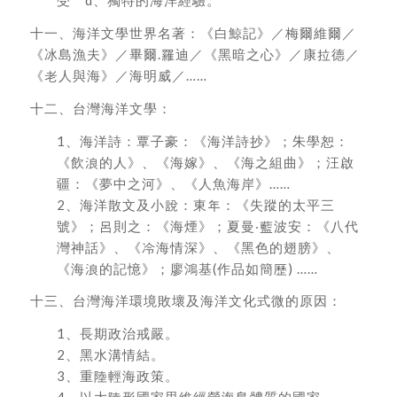
受 d、獨特的海洋經驗。
十一、海洋文學世界名著：《白鯨記》／梅爾維爾／
《冰島漁夫》／畢爾.羅迪／《黑暗之心》／康拉德／
《老人與海》／海明威／……
十二、台灣海洋文學：
1、海洋詩：覃子豪：《海洋詩抄》；朱學恕：
《飲浪的人》、《海嫁》、《海之組曲》；汪啟
疆：《夢中之河》、《人魚海岸》……
2、海洋散文及小說：東年：《失蹤的太平三
號》；呂則之：《海煙》；夏曼‧藍波安：《八代
灣神話》、《冷海情深》、《黑色的翅膀》、
《海浪的記憶》；廖鴻基(作品如簡歷) ……
十三、台灣海洋環境敗壞及海洋文化式微的原因：
1、長期政治戒嚴。
2、黑水溝情結。
3、重陸輕海政策。