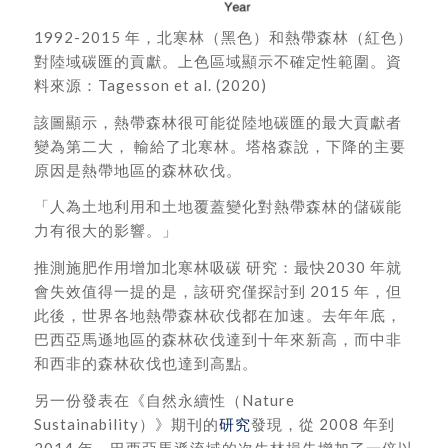
1992-2015 年，北寒林（黑色）和熱帶森林（紅色）
對陸域碳匯的貢獻。上色區域顯示不確定性範圍。資
料來源：Tagesson et al. (2020)
該圖顯示，熱帶森林很可能從陸地碳匯的最大貢獻者
變為第二大， 輸給了北寒林。塔格森說，下降的主要
原因是熱帶地區的森林砍伐。
「人為土地利用和土地覆蓋變化對熱帶森林的儲碳能
力有很大的影響。」
推測施肥作用增加北寒林吸碳 研究：最快2030 年就
會失效值得一提的是，該研究僅探討到 2015 年，但
此後，世界各地熱帶森林砍伐都在加速。去年年底，
巴西亞馬遜地區的森林砍伐達到十年來新高，而中非
和西非的森林砍伐也達到高點。
另一份發表在《自然永續性（Nature
Sustainability）》期刊的
研究
發現，從 2008 年到
2014 年，巴西亞馬遜流域的次生林損失增加了一倍以