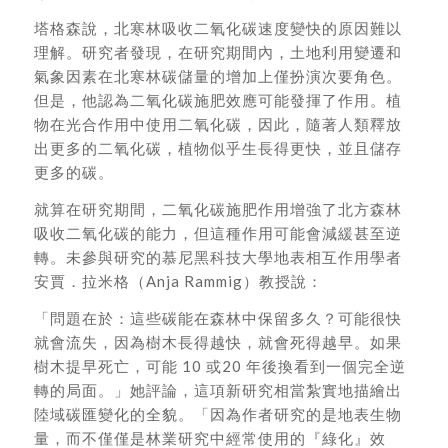
塔格森說，北寒林吸收二氧化碳速度變快的原因難以
理解。研究者發現，在研究期間內，土地利用變遷和
氣象因素在北寒林碳儲量的增加上僅扮演次要角色。
但是，他認為二氧化碳施肥效應可能發揮了作用。植
物在光合作用中使用二氧化碳，因此，隨著人類釋放
出更多的二氧化碳，植物似乎生長得更快，並且儲存
更多的碳。
就算在研究期間，二氧化碳施肥作用增強了北方森林
吸收二氧化碳的能力，但這種作用可能會減緩甚至逆
轉。未參與研究的慕尼黑科技大學地表相互作用學者
安賈．拉米格（Anja Rammig）教授說：
「問題在於：這些碳能在森林中保留多久？可能很快
就會流失，因為樹木長得越快，就會死得越早。如果
樹木提早死亡，可能 10 或20 年後換看到一個完全逆
轉的局面。」她評論，這項新研究相當紮實地描繪出
陸域碳匯變化的全貌。「因為作者研究的是地表生物
量，而不僅僅是林業研究中經常使用的『綠化』效