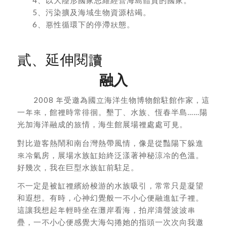
4、以大陸形國家思維經營海島體質的國家。
5、污染擴及海域生物資源枯竭。
6、惡性循環下的停滯狀態。
貳、延伸閱讀
融入
2008 年受邀為國立海洋生物博物館駐館作家，這
一年來，館裡時常徘徊。墾丁、水族、恆春半島……陽
光加海洋融成的旅情，海生館展場裡處處可見。
對比遊客熱鬧和南台灣熱帶風情，像是從豔陽下躲進
來冷氣房，展場水族缸始終泛漾著神秘涼冷的色溫。
好幾次，我在巨型水族缸前駐足。
不一定是被缸裡繽紛梭游的水族吸引，常常只是凝望
和遐想。有時，心神幻覺般一不小心便融進缸子裡。
這讓我想起年輕時坐在灘岸看海，拍岸濤聲波波串
疊，一不小心便感覺大海勾捲她的指頭一次次向我邀