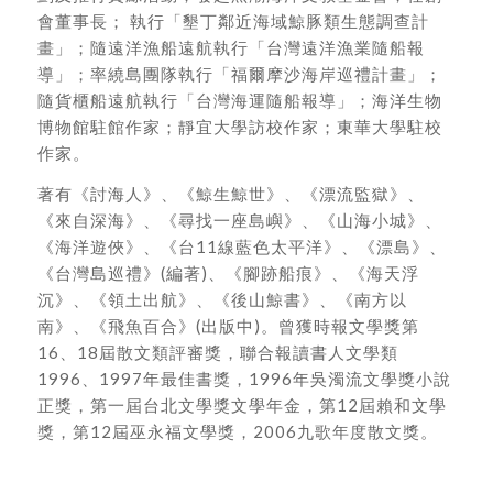
會董事長； 執行「墾丁鄰近海域鯨豚類生態調查計
畫」；隨遠洋漁船遠航執行「台灣遠洋漁業隨船報
導」；率繞島團隊執行「福爾摩沙海岸巡禮計畫」；
隨貨櫃船遠航執行「台灣海運隨船報導」；海洋生物
博物館駐館作家；靜宜大學訪校作家；東華大學駐校
作家。
著有《討海人》、《鯨生鯨世》、《漂流監獄》、
《來自深海》、《尋找一座島嶼》、《山海小城》、
《海洋遊俠》、《台11線藍色太平洋》、《漂島》、
《台灣島巡禮》(編著)、《腳跡船痕》、《海天浮
沉》、《領土出航》、《後山鯨書》、《南方以
南》、《飛魚百合》(出版中)。曾獲時報文學獎第
16、18屆散文類評審獎，聯合報讀書人文學類
1996、1997年最佳書獎，1996年吳濁流文學獎小說
正獎，第一屆台北文學獎文學年金，第12屆賴和文學
獎，第12屆巫永福文學獎，2006九歌年度散文獎。