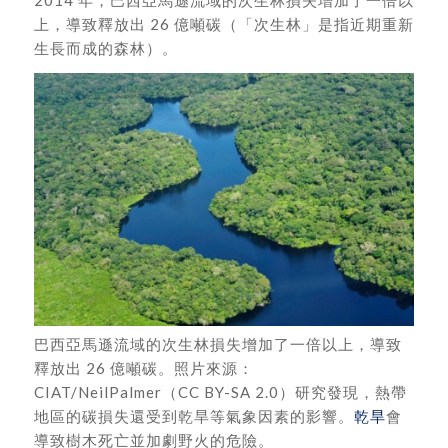
上，導致釋放出 26 億噸碳（「次生林」是指近期重新
生長而成的森林）。
巴西亞馬遜流域的次生林損失增加了一倍以上，導致
釋放出 26 億噸碳。照片來源：
CIAT/NeilPalmer（CC BY-SA 2.0）研究發現，熱帶
地區的碳損失還受到乾旱等氣象因素的影響。
乾旱
會
導致樹木死亡並加劇野火的危險。