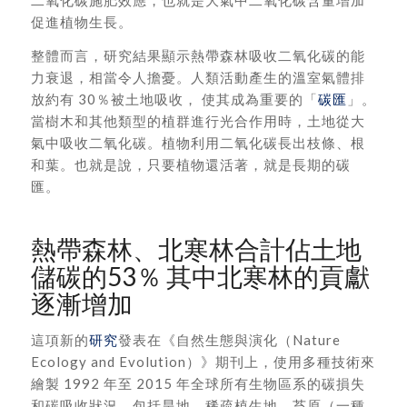
二氧化碳施肥效應，也就是大氣中二氧化碳含量增加
促進植物生長。
整體而言，研究結果顯示熱帶森林吸收二氧化碳的能
力衰退，相當令人擔憂。人類活動產生的溫室氣體排
放約有 30％被土地吸收， 使其成為重要的「
碳匯
」。
當樹木和其他類型的植群進行光合作用時，土地從大
氣中吸收二氧化碳。植物利用二氧化碳長出枝條、根
和葉。也就是說，只要植物還活著，就是長期的碳
匯。
熱帶森林、北寒林合計佔土地
儲碳的53％ 其中北寒林的貢獻
逐漸增加
這項新的
研究
發表在《自然生態與演化（Nature
Ecology and Evolution）》期刊上，使用多種技術來
繪製 1992 年至 2015 年全球所有生物區系的碳損失
和碳吸收狀況，包括旱地、稀疏植生地、苔原（一種