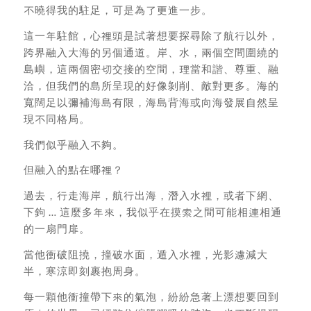
不曉得我的駐足，可是為了更進一步。
這一年駐館，心裡頭是試著想要探尋除了航行以外，
跨界融入大海的另個通道。岸、水，兩個空間圍繞的
島嶼，這兩個密切交接的空間，理當和諧、尊重、融
洽，但我們的島所呈現的好像剝削、敵對更多。海的
寬闊足以彌補海島有限，海島背海或向海發展自然呈
現不同格局。
我們似乎融入不夠。
但融入的點在哪裡？
過去，行走海岸，航行出海，潛入水裡，或者下網、
下鉤 … 這麼多年來，我似乎在摸索之間可能相連相通
的一扇門扉。
當他衝破阻撓，撞破水面，遁入水裡，光影濾減大
半，寒涼即刻裹抱周身。
每一顆他衝撞帶下來的氣泡，紛紛急著上漂想要回到