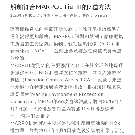
船舶符合MARPOL TierⅢ的7種方法
/
/
/
2020年9月18日
0 評論
在：
海事產業
通過：
johnson
隨著船舶造成的空氣汙染加劇，全球廢氣排放標準亦
逐年變得更加嚴格。MARPOL附則VI限制了船舶廢氣
中所含的主要空氣汙染物，包括硫氧化物（SOx）和
氮氧化物（NOx），並禁止蓄意排放任何破壞臭氧層
的物質。
MARPOL附則VI的主要修訂內容，在於全球各地應逐
步減少SOx、NOx和懸浮微粒的排放，並引入排放管
制區（Emission Control Areas ,ECAs）政策，來進
一步減少在特定海域的汙染物排放。根據海洋環境保
護委員會(Marine Environment Protection
Committee, MEPC)第66次會議決議，將自2016年1
月1日起，將於排放管制區內實施TierⅢ排放標準。
一、 何謂TierⅢ？
MARPOL 附則VI中要求逐步減少船用柴油機的NOx
排放量，並對2011年1月1日或之後安裝的引擎，訂定