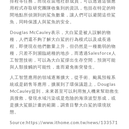
排程等任務，而現在當地社群成員，可以透過這個應
用程式存取研究團隊收集到的資訊，包括在特定的時
間地點所偵測到的鯊魚數量，讓人們可以避開這些鯊
魚，同時保護人與鯊魚的安全。
Douglas McCauley表示，大白鯊是被人誤解的物
種，人們還不夠了解大白鯊的行為模式以及成長過
程，即便現在他們數量上升，但仍然是一種脆弱的物
種，只差不到瀕臨絕種的地步，而透過Salesforce人
工智慧技術，可以為大白鯊撐出生存空間，預測可能
與人類接觸的可能性，進而避免衝突發生。
人工智慧應用的領域逐漸擴大，從手術、颱風預報系
統或是銷售等應用，擴展到了環保議題上，Douglas
McCauley提到，未來甚至可以利用無人機來幫助救生
員搜救，發現水域污染或是危險的海浪波型形成，或
是擴大鯊眼計畫的範圍，調查目擊大白鯊的環境狀
態。
Source:https://www.ithome.com.tw/news/133571