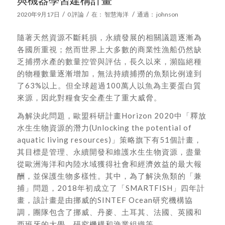
/
/
/
2020年9月17日
0 評論
在：
智慧海洋
通過：
johnson
隨著天然資源不斷耗損，永續發展的相關議題逐漸為
各國所重視；然而世界上大多數的商業性漁船仍然缺
乏捕撈水產的數量控管與評估，長久以來，瀕臨絕種
的物種數量逐漸增加，無法持續捕撈的魚類比例達到
了63%以上。但全球超過100萬人以魚為主要蛋白質
來源，因此對糧食安全產生了重大威脅。
為解決此問題，歐盟科研計畫Horizon 2020中「釋放
水生生物資源的潛力(Unlocking the potential of
aquatic living resources)」策略旗下有51個計畫，
其目標是管理、永續開發和維護水生生物資源，盡量
從歐洲海洋和內陸水域獲得社會和經濟效益的最大報
酬，並保護生物多樣性。其中，為了解決魚類的「兼
捕」問題，2018年初成立了「SMARTFISH」四年計
畫，該計畫是由挪威的SINTEF Ocean研究機構協
調，團隊包含了挪威、丹麥、土耳其、法國、英國和
西班牙的大學、研究機構和漁業組織等。