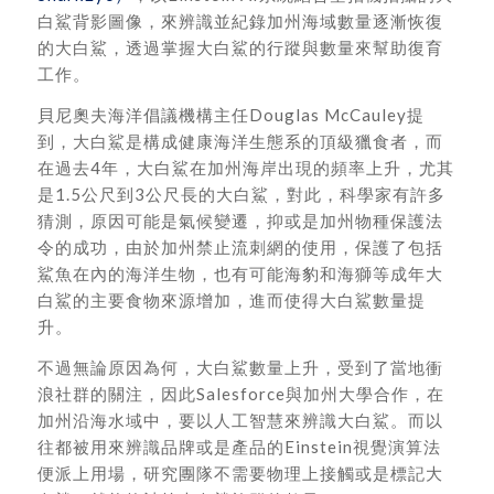
白鯊背影圖像，來辨識並紀錄加州海域數量逐漸恢復
的大白鯊，透過掌握大白鯊的行蹤與數量來幫助復育
工作。
貝尼奧夫海洋倡議機構主任Douglas McCauley提
到，大白鯊是構成健康海洋生態系的頂級獵食者，而
在過去4年，大白鯊在加州海岸出現的頻率上升，尤其
是1.5公尺到3公尺長的大白鯊，對此，科學家有許多
猜測，原因可能是氣候變遷，抑或是加州物種保護法
令的成功，由於加州禁止流刺網的使用，保護了包括
鯊魚在內的海洋生物，也有可能海豹和海獅等成年大
白鯊的主要食物來源增加，進而使得大白鯊數量提
升。
不過無論原因為何，大白鯊數量上升，受到了當地衝
浪社群的關注，因此Salesforce與加州大學合作，在
加州沿海水域中，要以人工智慧來辨識大白鯊。而以
往都被用來辨識品牌或是產品的Einstein視覺演算法
便派上用場，研究團隊不需要物理上接觸或是標記大