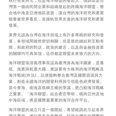
執行長黃齊元，也是海洋聯盟的發起人，強調這是台
灣第一個由民間企業和組織發起的跨國海洋聯盟，整
合地中海及亞洲地區資源，讓台灣的海洋研究和產業
能量被世界看見，並接軌世界先進的海洋研究和產業
發展。
黃齊元認為台灣在海洋領域上有許多專精的研究和發
展，各領域間雖然密切相關，但是彼此鏈結和互動有
限，和政府的對話，政策的建言，以及與金融投資業
的關聯均可再加強，這些都是聯盟未來致力的方向。
海洋聯盟張清風理事長認為臺灣身為海洋國家，是養
殖、漁業與航運大國，應該要有大格局的海洋戰略及
海洋戰術(作法)，以便能夠整合臺灣及國際資源與力
量，創造永續海洋的開發利用與引領藍色經濟發展。
當今東海、南海及島嶼主權的爭議，更凸顯海洋戰略
之重要。「海洋聯盟」結合產官學研，橫跨亞州及地
中海區域，將是國際最重要的海洋合作平台。
海洋聯盟的成立只是一個開始，希望能因此引起各界
廣泛重視，連結更多合作夥伴，打造台灣走向國際的