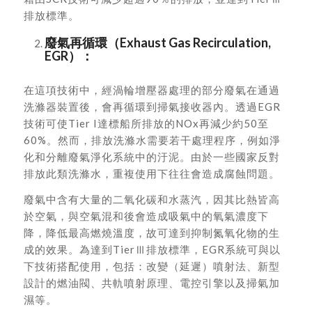
排放標準。
廢氣再循環（Exhaust Gas Recirculation,
EGR）：
在這項技術中，經渦輪增壓器處理的部分廢氣在通過
洗滌器裝置後，會再循環到掃氣接收器內。透過EGR
技術可使Tier I達標船所排放的NOx再減少約50至
60%。然而，排放洗滌水需要若干處理程序，例如淨
化和分離廢氣淨化系統中的汙泥。由於一些國家反對
排放此類洗滌水，重複使用下往往會造成腐蝕問題。
廢氣中含有大量的二氧化碳和水蒸汽，因其比熱皆高
於空氣，與空氣混和後會造成吸氣中的氧氣濃度下
降，降低最高燃燒溫度，故可達到抑制氮氧化物的生
成的效果。為達到TierⅢ排放標準，EGR系統可與以
下技術搭配使用，包括：改變（延遲）噴射法、新型
設計的燃油閥、共軌噴射原理、電控引擎以及掃氣加
濕等。