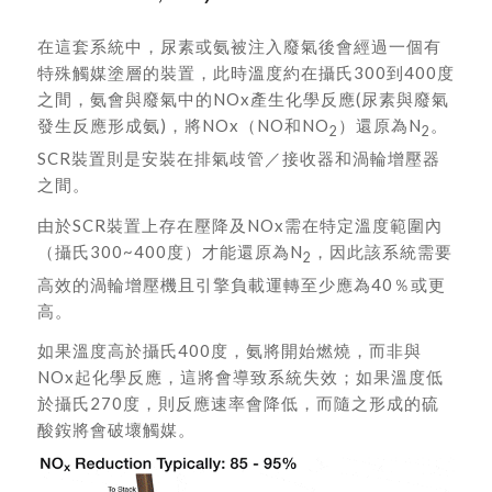
在這套系統中，尿素或氨被注入廢氣後會經過一個有
特殊觸媒塗層的裝置，此時溫度約在攝氏300到400度
之間，氨會與廢氣中的NOx產生化學反應(尿素與廢氣
發生反應形成氨)，將NOx（NO和NO
）還原為N
。
2
2
SCR裝置則是安裝在排氣歧管／接收器和渦輪增壓器
之間。
由於SCR裝置上存在壓降及NOx需在特定溫度範圍內
（攝氏300~400度）才能還原為N
，因此該系統需要
2
高效的渦輪增壓機且引擎負載運轉至少應為40％或更
高。
如果溫度高於攝氏400度，氨將開始燃燒，而非與
NOx起化學反應，這將會導致系統失效；如果溫度低
於攝氏270度，則反應速率會降低，而隨之形成的硫
酸銨將會破壞觸媒。