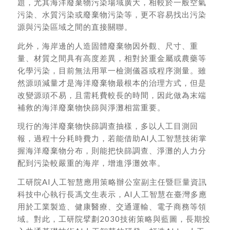
題，尤其海洋廢棄物污染場域廣大，相較於一般空氣
污染、水質污染或廢棄物污染等，更不容易找出污染
源與污染區域之間的直接關聯。
此外，海岸邊的人造固體廢棄物因外觀、尺寸、重
量、材質之間具有高度差異，相對於重金屬或農藥等
化學污染，目前無法用單一檢測儀器或程序測量。雖
然源頭減量才是海洋廢棄物最根本的治理方式，但是
改變源頭不易，且需耗費較長的時間，因此做為末端
補救的海洋廢棄物快篩與淨灘相當重要。
現行的海洋廢棄物快篩調查抽樣，多以人工目測回
報，過程十分耗時費力，若能借助AI人工智慧技術掌
握海洋廢棄物分布，則能把快篩調查、淨灘的人力分
配到污染較嚴重的海岸，增進淨灘效率。
工研院AI人工智慧應用策略辦公室副主任暨巨量資訊
科技中心執行長馮文生表示，AI人工智慧在臺灣多應
用於工業製造、健康醫療、交通運輸、電子商務等領
域。對此，工研院擘劃2030技術策略與藍圖，長期投