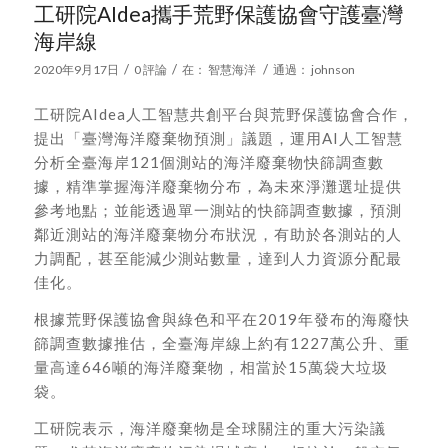
工研院AIdea攜手荒野保護協會守護臺灣
海岸線
/
/
/
2020年9月17日
0 評論
在：
智慧海洋
通過：
johnson
工研院AIdea人工智慧共創平台與荒野保護協會合作，
提出「臺灣海洋廢棄物預測」議題，運用AI人工智慧
分析全臺海岸121個測站的海洋廢棄物快篩調查數
據，精準掌握海洋廢棄物分布，為未來淨灘選址提供
參考地點；並能透過單一測站的快篩調查數據，預測
鄰近測站的海洋廢棄物分布狀況，有助於各測站的人
力調配，甚至能減少測站數量，達到人力資源分配最
佳化。
根據荒野保護協會與綠色和平​在2019年發布的海廢快
篩調查數據推估，全臺海岸線上約有1227萬公升、重
量高達646噸的海洋廢棄物，相當於15萬袋大垃圾
袋。
工研院表示，海洋廢棄物是全球關注的重大污染議