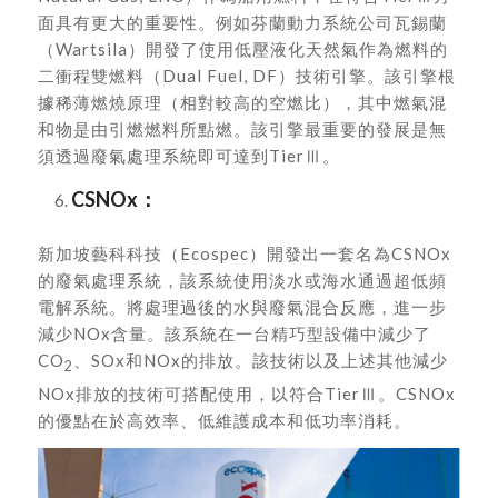
面具有更大的重要性。例如芬蘭動力系統公司瓦錫蘭
（Wartsila）開發了使用低壓液化天然氣作為燃料的
二衝程雙燃料（Dual Fuel, DF）技術引擎。該引擎根
據稀薄燃燒原理（相對較高的空燃比），其中燃氣混
和物是由引燃燃料所點燃。該引擎最重要的發展是無
須透過廢氣處理系統即可達到TierⅢ。
CSNOx
：
新加坡藝科科技（Ecospec）開發出一套名為CSNOx
的廢氣處理系統，該系統使用淡水或海水通過超低頻
電解系統。將處理過後的水與廢氣混合反應，進一步
減少NOx含量。該系統在一台精巧型設備中減少了
CO
、SOx和NOx的排放。該技術以及上述其他減少
2
NOx排放的技術可搭配使用，以符合TierⅢ。CSNOx
的優點在於高效率、低維護成本和低功率消耗。