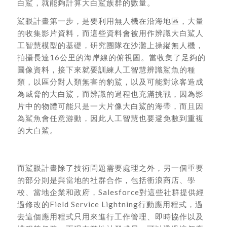
白鯊，就能夠計算大白鯊族群的數量。
鯊眼計畫第一步，是要利用無人機在沿海地區，大量
的收集影片資料，而這些資料會被用作辨識大白鯊人
工智慧模型的基礎，研究團隊在沙灘上操縱無人機，
拍攝長達16公里的海岸線的俯視圖。當收集了足夠的
圖像資料，接下來就要訓練人工智慧辨識鯊魚的種
類，以區分對人類無害的豹鯊，以及可能對泳客造成
為威脅的大白鯊，而辨識的過程也充滿挑戰，因為影
片中的物體可能只是一大片像大白鯊的海帶，而且因
為鯊魚會任意游動，因此人工智慧也要避免數到重複
的大白鯊。
而鯊眼計畫除了技術問題需要處理之外，另一個重要
的部分則是與當地的社群合作，包括衝浪商店、學
校、當地企業和政府，Salesforce對這些社群提供經
過修改的Field Service Lightning行動應用程式，過
去這個應用程式只用來進行工作管理、即時協作以及