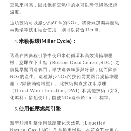
空氣來得高，因此飽和空氣中的水可以降低絕熱燃燒
溫度。
這項技術可以減少約60％的NOx。將掃氣加濕與廢氣
再循環等技術結合使用，則可以符合TierⅢ。
米勒循環(Miller Cycle)：
透過在四衝程引擎中使用米勒循環和高效渦輪增壓
機，意即在下止點（Bottom Dead Center ,BDC）之
前提早關閉進氣門，導致進氣膨脹與冷卻，從而降低
NOx的產生。這種減少NOx的技術需要兩台渦輪增壓
器（2階段渦輪增壓）。此技術與直接注水原理
（Direct Water Injection, DWI）和其他技術（如乳
化燃料）搭配使用，能使NOx遠低於TierⅢ標準。
使用低壓燃氣引擎
新型船用引擎使用低壓液化天然氣（Liquefied
Natural Gas, LNG）作為船用燃料，在符合TierⅢ方