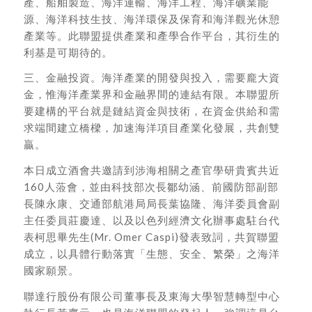
產、船舶製造、海洋運輸、海洋工程、海洋礦業能
源、海洋科技生技、海洋環保及保育和海洋觀光休憩
產業等。此聯盟提供產業和產學合作平台，其衍生的
利基是可期待的。
三、金融投資。海洋產業的開發與投入，需要龐大資
金，惟海洋產業界和金融界間的連結有限。本聯盟所
要建構的平台就是鏈結資金與技術，在資金供給和需
求端間建立橋樑，加速海洋項目產業化發展，共創雙
贏。
本日成立酒會共邀請到涉海相關之產官學研貴賓共近
160人蒞會，並由科技部次長鄒幼涵、前國防部副部
長陳永康、交通部航港局局長葉協隆、海洋委員會副
主任委員莊慶達、以及以色列經濟文化辦事處駐台代
表柯思畢先生(Mr. Omer Caspi)發表致詞，共賀聯盟
成立，以具體行動落實「生態、安全、繁榮」之海洋
國家願景。
聯達行股份有限公司董事長及東海大學智慧轉型中心