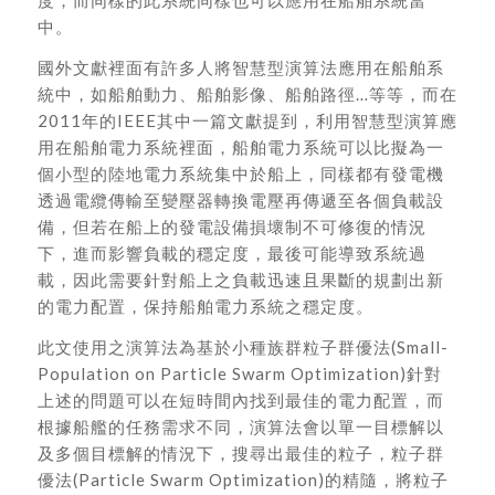
度，而同樣的此系統同樣也可以應用在船舶系統當
中。
國外文獻裡面有許多人將智慧型演算法應用在船舶系
統中，如船舶動力、船舶影像、船舶路徑…等等，而在
2011年的IEEE其中一篇文獻提到，利用智慧型演算應
用在船舶電力系統裡面，船舶電力系統可以比擬為一
個小型的陸地電力系統集中於船上，同樣都有發電機
透過電纜傳輸至變壓器轉換電壓再傳遞至各個負載設
備，但若在船上的發電設備損壞制不可修復的情況
下，進而影響負載的穩定度，最後可能導致系統過
載，因此需要針對船上之負載迅速且果斷的規劃出新
的電力配置，保持船舶電力系統之穩定度。
此文使用之演算法為基於小種族群粒子群優法(Small-
Population on Particle Swarm Optimization)針對
上述的問題可以在短時間內找到最佳的電力配置，而
根據船艦的任務需求不同，演算法會以單一目標解以
及多個目標解的情況下，搜尋出最佳的粒子，粒子群
優法(Particle Swarm Optimization)的精隨，將粒子