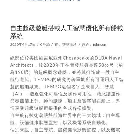
自主超級遊艇搭載人工智慧優化所有船載
系統
/
/
/
2020年9月17日
0 評論
在：
智慧海洋
通過：
johnson
總部位於美國維吉尼亞州Chesapeake的DLBA Naval
Architects，於2020年正在開發船身長達58公尺（約
為190呎）的超級概念遊艇，並將其打造成一艘自主
航行遊艇。TEMPO的研究將著重於所有可運用人工智
慧的船舶系統。TEMPO這個名字是來自人工智慧
（AI），透過強化可靠性及操作可用性，藉此讓運作
節奏節節上升。換句話說，船主及賓客能在船上，盡
情享受超級遊艇所提供的各式各樣娛樂。
自主航行技術著眼於航海世界中的三大領域：自主導
航、設備健康狀態監控，以及機電系統自動化。
個別來說，自主導航、設備健康狀態監控，以及機電